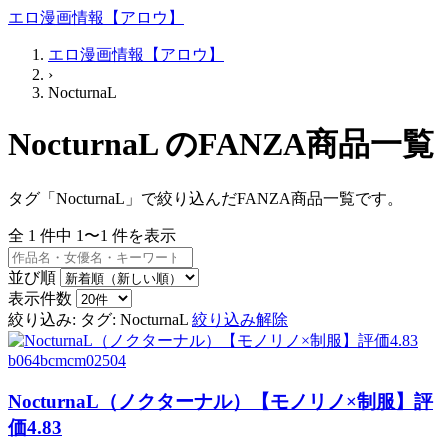
エロ漫画情報【アロウ】
エロ漫画情報【アロウ】
›
NocturnaL
NocturnaL のFANZA商品一覧
タグ「NocturnaL」で絞り込んだFANZA商品一覧です。
全
1
件中
1〜1
件を表示
並び順
表示件数
絞り込み:
タグ: NocturnaL
絞り込み解除
b064bcmcm02504
NocturnaL（ノクターナル）【モノリノ×制服】評
価4.83