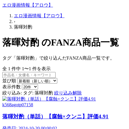
エロ漫画情報【アロウ】
エロ漫画情報【アロウ】
›
落暉対酌
落暉対酌 のFANZA商品一覧
タグ「落暉対酌」で絞り込んだFANZA商品一覧です。
全
1
件中
1〜1
件を表示
並び順
表示件数
絞り込み:
タグ: 落暉対酌
絞り込み解除
k568agotp07158
落暉対酌（単話）【腐蝕×クンニ】評価4.91
発売日:
2024-10-20 00:00:02