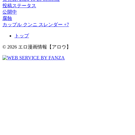
投稿ステータス
公開中
腐蝕
カップル
クンニ
スレンダー
+7
トップ
© 2026 エロ漫画情報【アロウ】