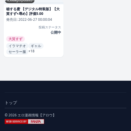
k568agotp00893
秘する蜜 【デジタル特装版】【大
箕すず×辱め】評価5.00
発売日:
2022-06-27 00:00:04
投稿ステータス
公開中
大箕すず
イラマチオ
ギャル
+18
セーラー服
トップ
© 2026 エロ漫画情報【アロウ】