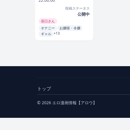
22:00:00
投稿ステータス
公開中
谷口さん
オナニー
お嬢様・令嬢
+13
ギャル
トップ
© 2026 エロ漫画情報【アロウ】