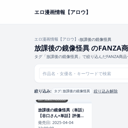
エロ漫画情報【アロウ】
エロ漫画情報【アロウ】
›
放課後の鏡像怪異
放課後の鏡像怪異 のFANZA
タグ「放課後の鏡像怪異」で絞り込んだFANZA商
絞り込み:
絞り込み解除
タグ: 放課後の鏡像怪異
b073bktcm06666
放課後の鏡像怪異（単話）
【谷口さん×単話】評価
5.00
発売日:
2025-04-04