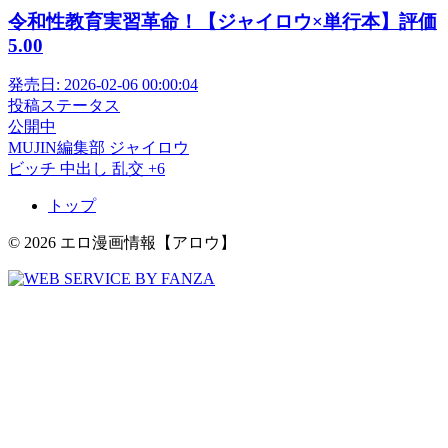
令和性教育実習革命！【ジャイロウ×単行本】評価
5.00
発売日:
2026-02-06 00:00:04
投稿ステータス
公開中
MUJIN編集部
ジャイロウ
ビッチ
中出し
乱交
+6
トップ
© 2026 エロ漫画情報【アロウ】