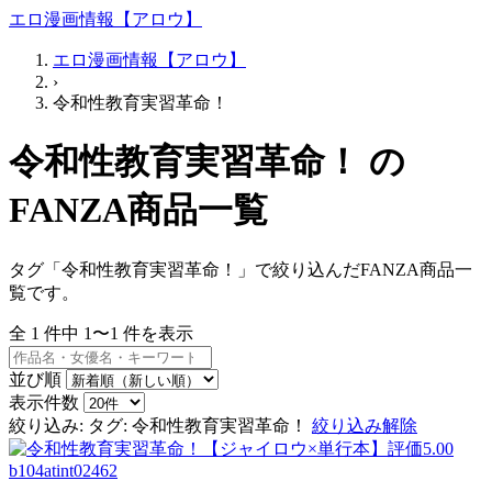
エロ漫画情報【アロウ】
エロ漫画情報【アロウ】
›
令和性教育実習革命！
令和性教育実習革命！ の
FANZA商品一覧
タグ「令和性教育実習革命！」で絞り込んだFANZA商品一
覧です。
全
1
件中
1〜1
件を表示
並び順
表示件数
絞り込み:
タグ: 令和性教育実習革命！
絞り込み解除
b104atint02462