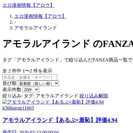
エロ漫画情報【アロウ】
エロ漫画情報【アロウ】
›
アモラルアイランド
アモラルアイランド のFANZ
タグ「アモラルアイランド」で絞り込んだFANZA商品一覧で
全
2
件中
1〜2
件を表示
並び順
表示件数
絞り込み:
タグ: アモラルアイランド
絞り込み解除
k568agotp11663
アモラルアイランド【あるぷ×羞恥】評価4.94
発売日:
2026-02-13 00:00:04