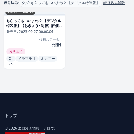
絞り込み:
タグ: もらってもいいよね？ 【デジタル特装版】
絞り込み解除
k568agotp04019
もらってもいいよね？ 【デジタル
特装版】【おきょう×制服】評価
4.88
発売日:
2023-09-27 00:00:04
投稿ステータス
公開中
おきょう
OL
イラマチオ
オナニー
+25
トップ
© 2026 エロ漫画情報【アロウ】