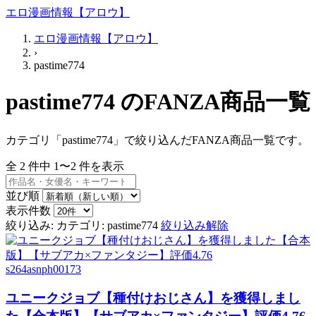
エロ漫画情報【アロウ】
エロ漫画情報【アロウ】
›
pastime774
pastime774 のFANZA商品一覧
カテゴリ「pastime774」で絞り込んだFANZA商品一覧です。
全
2
件中
1〜2
件を表示
並び順
表示件数
絞り込み:
カテゴリ: pastime774
絞り込み解除
s264asnph00173
ユニークジョブ【種付けおじさん】を獲得しまし