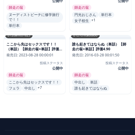
公開中
公開中
師走の翁
師走の翁
ヌーディストビーチに修学旅行
円光おじさん
単行本
で！！
+1
女子校生
単行本
b120ahit01825
b121chita00800
ここから先はセックスです！！
誰も起きてはならぬ（単話）【師
（単話）【師走の翁×単話】評価
走の翁×単話】評価4.90
4.80
発売日:
2023-08-28 00:00:01
発売日:
2016-03-28 00:01:50
投稿ステータス
投稿ステータス
公開中
公開中
師走の翁
師走の翁
ここから先はセックスです！！
中出し
単話
+7
フェラ
中出し
誰も起きてはならぬ