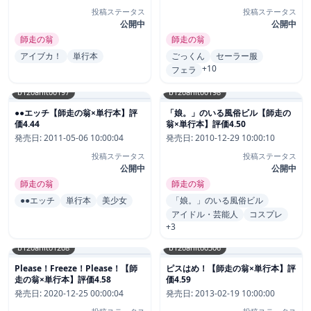
投稿ステータス
投稿ステータス
公開中
公開中
師走の翁
師走の翁
アイブカ！
単行本
ごっくん
セーラー服
+10
フェラ
b120ahit00197
b120ahit00198
●●エッチ【師走の翁×単行本】評
「娘。」のいる風俗ビル【師走の
価4.44
翁×単行本】評価4.50
発売日:
2011-05-06 10:00:04
発売日:
2010-12-29 10:00:10
投稿ステータス
投稿ステータス
公開中
公開中
師走の翁
師走の翁
●●エッチ
単行本
美少女
「娘。」のいる風俗ビル
アイドル・芸能人
コスプレ
+3
b120ahit01208
b120ahit00306
Please！Freeze！Please！【師
ピスはめ！【師走の翁×単行本】評
走の翁×単行本】評価4.58
価4.59
発売日:
2020-12-25 00:00:04
発売日:
2013-02-19 10:00:00