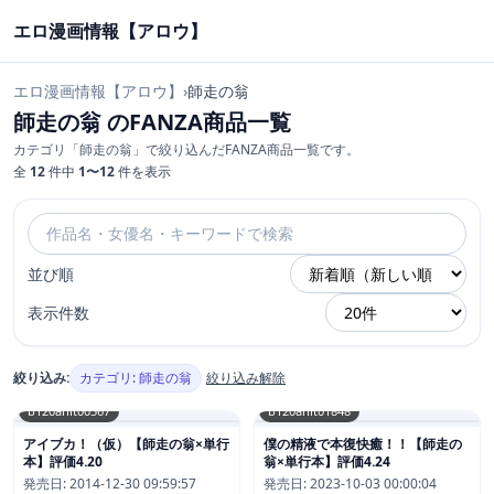
エロ漫画情報【アロウ】
エロ漫画情報【アロウ】
›
師走の翁
師走の翁 のFANZA商品一覧
カテゴリ「師走の翁」で絞り込んだFANZA商品一覧です。
全
12
件中
1〜12
件を表示
並び順
表示件数
絞り込み:
カテゴリ: 師走の翁
絞り込み解除
b120ahit00567
b120ahit01848
アイブカ！（仮）【師走の翁×単行
僕の精液で本復快癒！！【師走の
本】評価4.20
翁×単行本】評価4.24
発売日:
2014-12-30 09:59:57
発売日:
2023-10-03 00:00:04