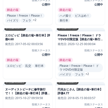
投稿ステータス
投稿ステータス
公開中
公開中
師走の翁
師走の翁
Please！Freeze！Please！
ハメ撮り
ピスはめ！
+2
パイズリ
フェラ
単行本
b120ahit00720
b120ahit01209
エロピッピ【師走の翁×単行本】評
Please！Freeze！Please！ ドラ
価4.60
マDVD付限定版【師走の翁×単行
本】評価4.63
発売日:
2017-05-02 00:03:56
発売日:
2020-12-25 00:00:04
投稿ステータス
投稿ステータス
公開中
公開中
師走の翁
師走の翁
エロピッピ
乱交
単行本
Please！Freeze！Please！ ド
ラマDVD付限定版
+2
パイズリ
フェラ
b120ahit00622
b120ahit00813
ヌーディストビーチに修学旅行
円光おじさん【師走の翁×単行本】
で！！【師走の翁×単行本】評価
評価4.77
4.64
発売日:
2015-10-27 09:59:58
発売日:
2018-05-15 00:03:57
投稿ステータス
投稿ステータス