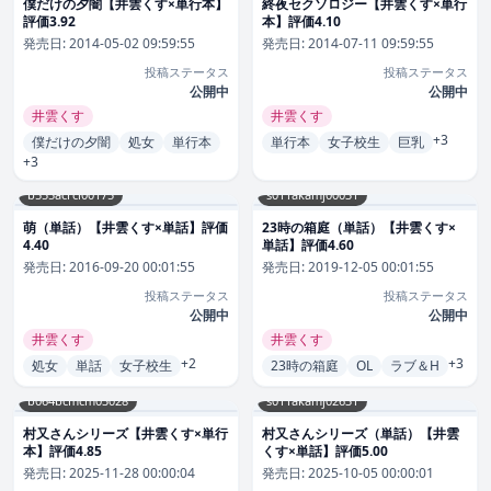
僕だけの夕闇【井雲くす×単行本】
終夜セクソロジー【井雲くす×単行
評価3.92
本】評価4.10
発売日:
2014-05-02 09:59:55
発売日:
2014-07-11 09:59:55
投稿ステータス
投稿ステータス
公開中
公開中
井雲くす
井雲くす
+3
僕だけの夕闇
処女
単行本
単行本
女子校生
巨乳
+3
b555acrcl00175
s011akamj00031
萌（単話）【井雲くす×単話】評価
23時の箱庭（単話）【井雲くす×
4.40
単話】評価4.60
発売日:
2016-09-20 00:01:55
発売日:
2019-12-05 00:01:55
投稿ステータス
投稿ステータス
公開中
公開中
井雲くす
井雲くす
+2
+3
処女
単話
女子校生
23時の箱庭
OL
ラブ＆H
b064bcmcm03028
s011akamj02631
村又さんシリーズ【井雲くす×単行
村又さんシリーズ（単話）【井雲
本】評価4.85
くす×単話】評価5.00
発売日:
2025-11-28 00:00:04
発売日:
2025-10-05 00:00:01