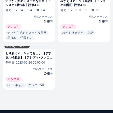
デブから始めるステキな日常【ア
みかえりガチャ（単話）【アシズ
シズキ×単行本】評価4.00
キ×単話】評価4.60
発売日:
2024-10-04 00:00:04
発売日:
2021-09-01 00:00:01
投稿ステータス
投稿ステータス
公開中
公開中
アシズキ
アシズキ
デブから始めるステキな日常
みかえりガチャ
単話
単行本
学園もの
k568agotp03297
とりあえず、ヤッてみよ。 【デジ
タル特装版】【アシズキ×クンニ】
評価4.88
発売日:
2023-06-26 00:00:04
投稿ステータス
公開中
アシズキ
+26
OL
ギャル
クンニ