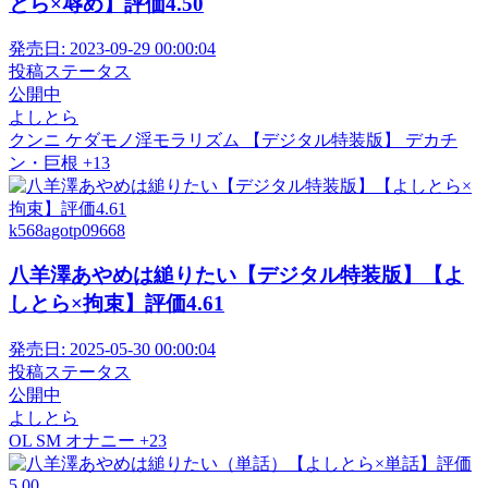
とら×辱め】評価4.50
発売日:
2023-09-29 00:00:04
投稿ステータス
公開中
よしとら
クンニ
ケダモノ淫モラリズム 【デジタル特装版】
デカチ
ン・巨根
+13
k568agotp09668
八羊澤あやめは縋りたい【デジタル特装版】【よ
しとら×拘束】評価4.61
発売日:
2025-05-30 00:00:04
投稿ステータス
公開中
よしとら
OL
SM
オナニー
+23