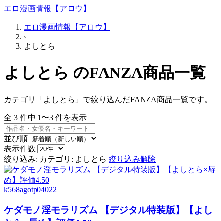
エロ漫画情報【アロウ】
エロ漫画情報【アロウ】
›
よしとら
よしとら のFANZA商品一覧
カテゴリ「よしとら」で絞り込んだFANZA商品一覧です。
全
3
件中
1〜3
件を表示
並び順
表示件数
絞り込み:
カテゴリ: よしとら
絞り込み解除
k568agotp04022
ケダモノ淫モラリズム 【デジタル特装版】【よし