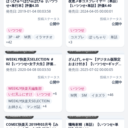
ばっびゅ〜ばびゅばびゅ【いつつ
改悪メ@コスプレイヤー（単話）
せ×単行本】評価4.35
【いつつせ×単話】評価4.40
発売日:
2019-01-04 00:03:58
発売日:
2024-04-05 00:00:01
投稿ステータス
投稿ステータス
公開中
公開中
いつつせ
いつつせ
3P・4P
M男
イラマチオ
コスプレ
ぽっちゃり
単話
+42
+3
b915awnmg01042
b915awnmg03510
WEEKLY快楽天SELECTION ＃
ざんげしゃせ〜 【デジタル版限定
02【いつつせ×女子大生】評価
おまけ付き】【いつつせ×ギャグ・
4.67
コメディ】評価4.83
発売日:
2020-04-08 00:03:50
発売日:
2025-07-02 00:00:05
投稿ステータス
投稿ステータス
公開中
公開中
WEEKLY快楽天編集部
いつつせ
+6
いだ天ふにすけ
いつつせ
+46
M男
SM
イタズラ
WEEKLY快楽天SELECTION
+4
お姉さん
マンガ誌
b548awkrt00055
b915awnmg02359
COMIC快楽天 2019年03月号【み
懺悔射精（単話）【いつつせ×単