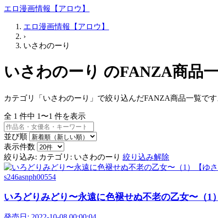
エロ漫画情報【アロウ】
エロ漫画情報【アロウ】
›
いさわのーり
いさわのーり のFANZA商品
カテゴリ「いさわのーり」で絞り込んだFANZA商品一覧です
全
1
件中
1〜1
件を表示
並び順
表示件数
絞り込み:
カテゴリ: いさわのーり
絞り込み解除
s246asnph00554
いろどりみどり〜永遠に色褪せぬ不老の乙女〜（1）【
発売日:
2022-10-08 00:00:04